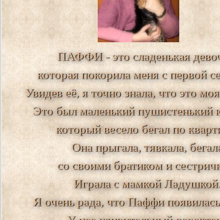
ПАФФИ - это сладенькая девоч
которая покорила меня с первой с
Увидев её, я точно знала, что это моя
Это был маленький пушистенький к
который весело бегал по кварт
Она прыгала, тявкала, бегал
со своими братиком и сестричк
Играла с мамкой Ладушкой
Я очень рада, что Паффи появилась
У нее удивительный характе