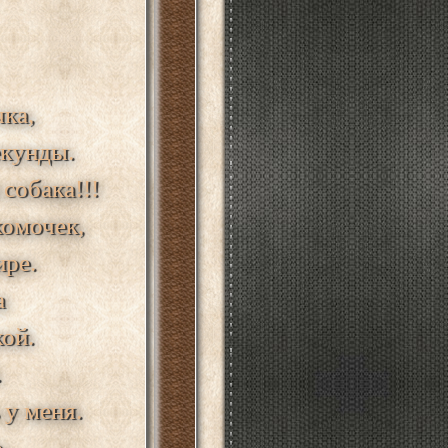
ка,
екунды.
 собака!!!
омочек,
ире.
а
ой.
.
 у меня.
р.