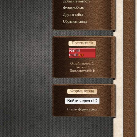
Добавить новость
Фотоальбомы
Друзья сайта
Обратная связь
Посетители
Онлайн всего:
1
Гостей:
1
Пользователей:
0
Форма входа
Войти через uID
Старая форма входа